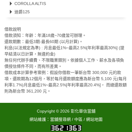
COROLLA ALTIS
迪爵125
借款說明
借款須知：年齡：年滿18歲~70歲皆可辦理。
還款期數：最低3期-最長60期 (以月計算)。
利息(以法規定為準) : 月息最低1%~最高2.5%[年利率最高30%] (提
早結清以日計算，無違約金)
無任何代辦手續費、不限職業類別。依據個人工作、薪水及各項負
債授信條件不同，而有所差異。
借款成本計算參考案例：假設你借款一筆新台幣 300,000 元的款
項，還款期為12個月，等於每月還款額度應為新台幣 5,100 元(每月
利率1.7%)月息最低1%~最高2.5%[年利率最高20.4%]， 而總還款額
則為新台幣 361,200 元。
Copyright © 2026
彰化華信當舖
網站維護：
當舖搜尋網
/
中區
/
網站地圖