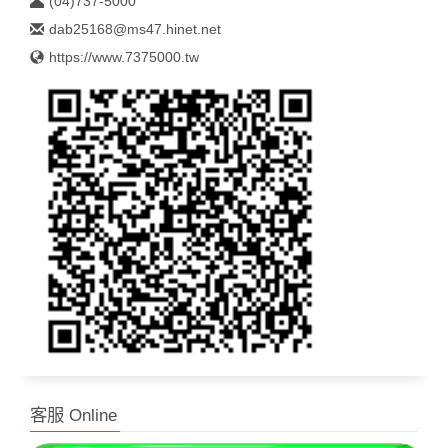
(04)737-5000
dab25168@ms47.hinet.net
https://www.7375000.tw
客服 Online