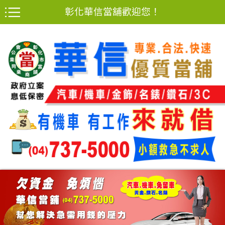
彰化華信當舖歡迎您！