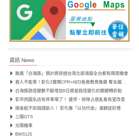
資訊 News
颱風「白海豚」預計將掠過台灣北部海面全台都有降雨機會
救人不能等！彰化3寶媽CPR+AED急救教育推廣 奪全國第一
白海豚路徑變數不斷增加8日將是路徑變化的關鍵轉折點
彰市肉圓名店有停車場了！ 違停、排隊占道亂象有望改善
燒金紙不如捐錢助人！ 彰化推「以功代金」滿額送好禮
三陽GTS
光陽機車
BWS125