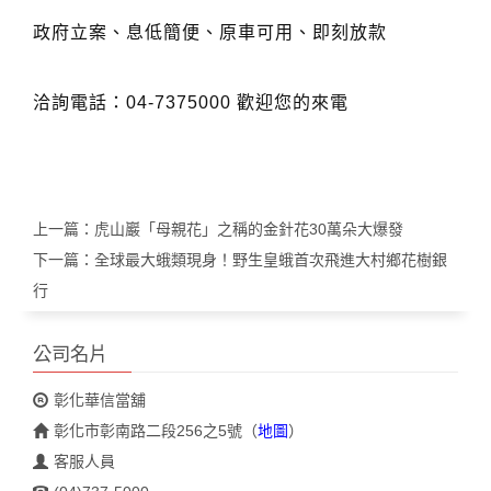
政府立案、息低簡便、原車可用、即刻放款
洽詢電話：04-7375000 歡迎您的來電
上一篇：
虎山巖「母親花」之稱的金針花30萬朵大爆發
下一篇：
全球最大蛾類現身！野生皇蛾首次飛進大村鄉花樹銀
行
公司名片
彰化華信當舖
彰化市彰南路二段256之5號
（
地圖
）
客服人員