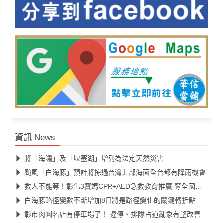
資訊 News
將「海嘯」及「堰塞湖」增列為法定天然災害
颱風「白海豚」預計將掠過台灣北部海面全台都有降雨機會
救人不能等！彰化3寶媽CPR+AED急救教育推廣 奪全國第一
白海豚路徑變數不斷增加8日將是路徑變化的關鍵轉折點
彰市肉圓名店有停車場了！ 違停、排隊占道亂象有望改善