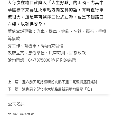
人每次在路口就陷入「人生好難」的困頓。尤其中
華陸橋下來要往火車站方向左轉的話，有時直行車
流很大，還是寧可選擇二段式左轉，或是下個路口
左轉，以確保安全。
華信當舖專營：汽車、機車、金飾、名錶、鑽石、手機
等借款
有工作、有機車，5萬內來就借
政府立案、息低簡便、原車可用、即刻放款
洽詢電話：04-7375000 歡迎你的來電
上一篇：
週六前天氣持續晴朗炎熱下週二氣溫將逐日緩降
下一篇：
這也罰？彰化市大埔路最新罰單地雷是「它」
公司名片
彰化華信當舖