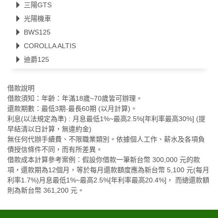
三陽GTS
光陽機車
BWS125
COROLLA ALTIS
迪爵125
借款說明
借款須知：年齡：年滿18歲~70歲皆可辦理。
還款期數：最低3期-最長60期 (以月計算)。
利息(以法規定為準) : 月息最低1%~最高2.5%[年利率最高30%] (提
早結清以日計算，無違約金)
無任何代辦手續費、不限職業類別。依據個人工作、薪水及各項負
債授信條件不同，而有所差異。
借款成本計算參考案例：假設你借款一筆新台幣 300,000 元的款
項，還款期為12個月，等於每月還款額度應為新台幣 5,100 元(每月
利率1.7%)月息最低1%~最高2.5%[年利率最高20.4%]， 而總還款額
則為新台幣 361,200 元。