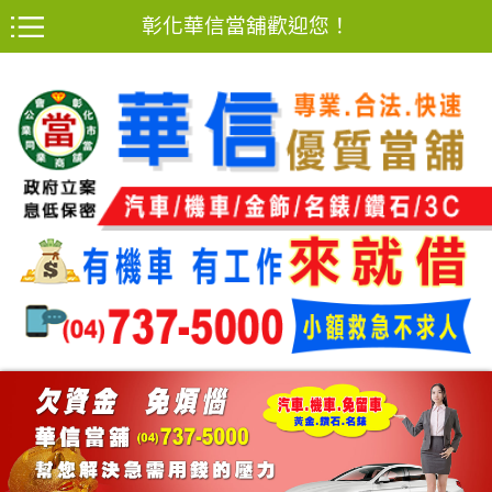
彰化華信當舖歡迎您！