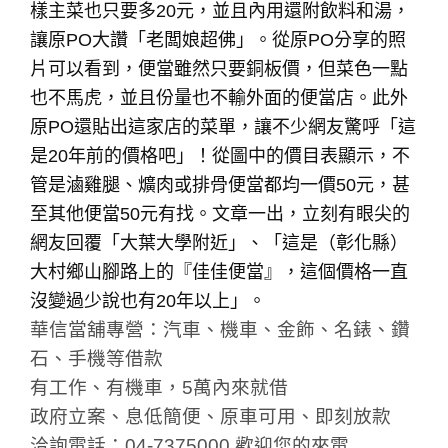
樣主菜也只要多20元，並且內用還附飲料和湯，
讓原PO大讚「老闆娘超佛」。從原PO分享的照
片可以看到，便當雖然只要銅板價，但菜色一點
也不馬虎，並且份量也不輸外面的便當店。此外
原PO還貼出這家店的菜單，讓不少網友驚呼「這
是20年前的價格吧」！從圖中的價目表顯示，不
管是滷雞腿、爌肉或排骨便當都均一價50元，甚
至其他便當50元有找。文章一出，立刻有眼尖的
網友回覆「大葉大學附近」、「這是（彰化縣）
大村鄉山腳路上的『佳佳便當』，這個價格一直
沒變過少說也有20年以上」。
華信當舖專營：汽車、機車、金飾、名錶、鑽
石、手機等借款
有工作、有機車，5萬內來就借
政府立案、息低簡便、原車可用、即刻放款
洽詢電話：04-7375000 歡迎您的來電