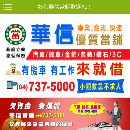
彰化華信當舖歡迎您！