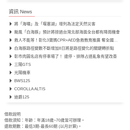
資訊 News
將「海嘯」及「堰塞湖」增列為法定天然災害
颱風「白海豚」預計將掠過台灣北部海面全台都有降雨機會
救人不能等！彰化3寶媽CPR+AED急救教育推廣 奪全國第一
白海豚路徑變數不斷增加8日將是路徑變化的關鍵轉折點
彰市肉圓名店有停車場了！ 違停、排隊占道亂象有望改善
三陽GTS
光陽機車
BWS125
COROLLA ALTIS
迪爵125
借款說明
借款須知：年齡：年滿18歲~70歲皆可辦理。
還款期數：最低3期-最長60期 (以月計算)。