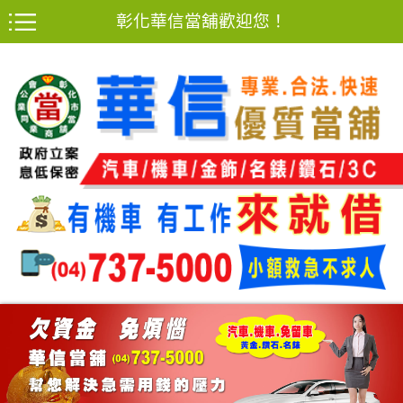
彰化華信當舖歡迎您！