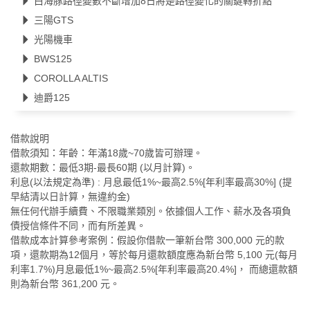
白海豚路徑變數不斷增加8日將是路徑變化的關鍵轉折點
三陽GTS
光陽機車
BWS125
COROLLA ALTIS
迪爵125
借款說明
借款須知：年齡：年滿18歲~70歲皆可辦理。
還款期數：最低3期-最長60期 (以月計算)。
利息(以法規定為準) : 月息最低1%~最高2.5%[年利率最高30%] (提
早結清以日計算，無違約金)
無任何代辦手續費、不限職業類別。依據個人工作、薪水及各項負
債授信條件不同，而有所差異。
借款成本計算參考案例：假設你借款一筆新台幣 300,000 元的款
項，還款期為12個月，等於每月還款額度應為新台幣 5,100 元(每月
利率1.7%)月息最低1%~最高2.5%[年利率最高20.4%]， 而總還款額
則為新台幣 361,200 元。