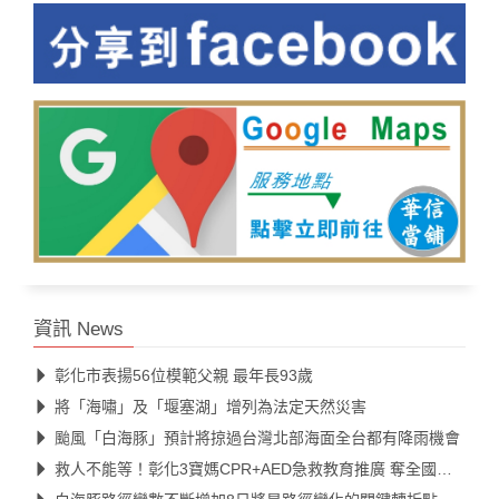
資訊 News
彰化市表揚56位模範父親 最年長93歲
將「海嘯」及「堰塞湖」增列為法定天然災害
颱風「白海豚」預計將掠過台灣北部海面全台都有降雨機會
救人不能等！彰化3寶媽CPR+AED急救教育推廣 奪全國第一