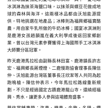
冰淇淋為抹茶海鹽口味，以抹茶與蝶豆花做成地
球的森林與海洋。這兩樣冰品都由沃旭能源提
供，特地挑選在地產品；冰棒則為福興鄉福寶酪
農，用自家牛乳所做的牛奶冰棒；國宴冰淇淋則
是鹿港女孩趙韻嵐在義大利學成後返回家鄉創
業，曾以台灣元素參賽獲得上海國際手工冰淇淋
大師賽分區冠軍。
昨天鹿港馬拉松由副縣長林田富、鹿港鎮長許志
宏、福興鄉長蔣煙燈、二鹿慢跑協會理事長陳信
仲、沃旭能源台灣區董事長汪欣潔等人共同為起
跑鳴槍。陳信仲表示，今年馬拉松路線重新規
劃，不只是經過國定古蹟鹿港龍山寺，還繞經福
興、秀水，讓更多人參與這場體育盛事。
華信當舖專營：汽車、機車、金飾、名錶、鑽